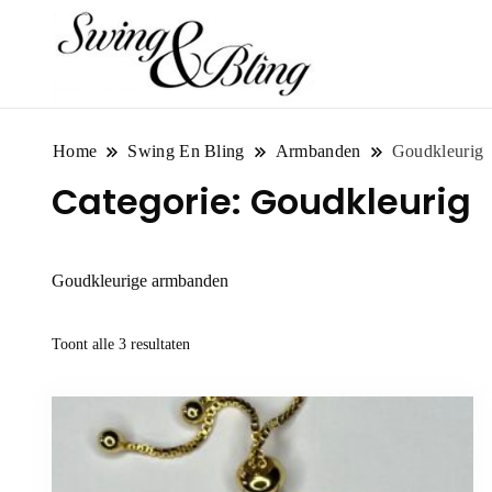
Home
Swing En Bling
Armbanden
Goudkleurig
Categorie:
Goudkleurig
Goudkleurige armbanden
Gesorteerd
Toont alle 3 resultaten
op
prijs:
laag
naar
hoog