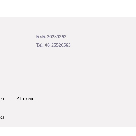
KvK 30235292
Tel. 06-25520563
en
Afrekenen
es