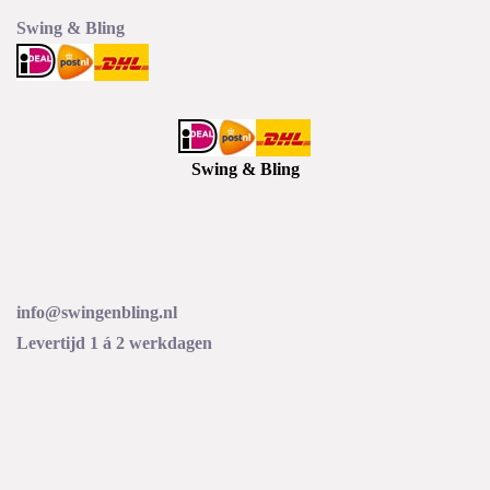
worden
worden
Swing & Bling
op
op
de
de
productpagina
productp
Swing & Bling
info@swingenbling.nl
Levertijd 1 á 2 werkdagen