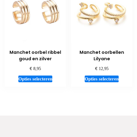
Manchet oorbel ribbel
Manchet oorbellen
goud en zilver
Lilyane
€
€
8,95
12,95
Dit
Dit
Opties selecteren
Opties selecteren
product
product
heeft
heeft
meerdere
meerdere
variaties.
variaties.
Deze
Deze
optie
optie
kan
kan
gekozen
gekozen