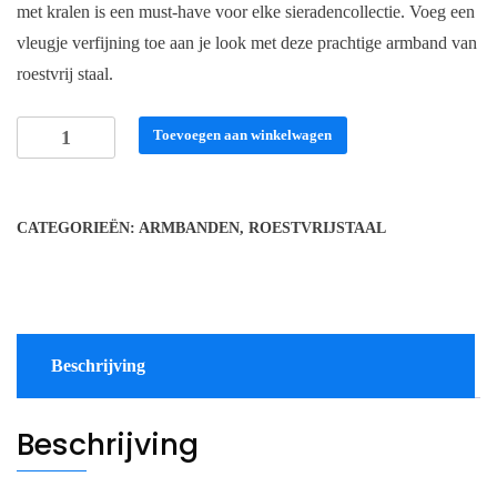
met kralen is een must-have voor elke sieradencollectie. Voeg een
vleugje verfijning toe aan je look met deze prachtige armband van
roestvrij staal.
Armband
Toevoegen aan winkelwagen
rvs
8mm
aantal
CATEGORIEËN:
ARMBANDEN
,
ROESTVRIJSTAAL
Beschrijving
Beschrijving