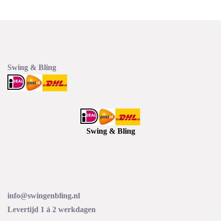
variaties.
Deze
Deze
optie
optie
kan
kan
gekozen
gekozen
worden
worden
op
Swing & Bling
op
de
de
productp
productpagina
Swing & Bling
info@swingenbling.nl
Levertijd 1 á 2 werkdagen