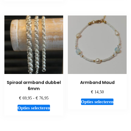
Spiraal armband dubbel
Armband Maud
6mm
€
14,50
€
€
Prijsklasse:
69,95
-
76,95
Dit
Opties selecteren
€ 69,95
Dit
product
Opties selecteren
tot
product
heeft
€ 76,95
heeft
meerdere
meerdere
variaties.