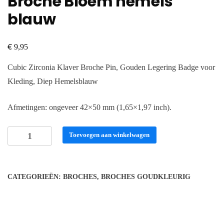
Broche Bloem hemels
blauw
€
9,95
Cubic Zirconia Klaver Broche Pin, Gouden Legering Badge voor
Kleding, Diep Hemelsblauw
Afmetingen: ongeveer 42×50 mm (1,65×1,97 inch).
Broche
Toevoegen aan winkelwagen
Bloem
hemels
blauw
CATEGORIEËN:
BROCHES
,
BROCHES GOUDKLEURIG
aantal