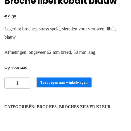
Broche libel kobalt blauw
€
9,95
Legering broches, strass speld, sieraden voor vrouwen, libel,
blauw
Afmetingen: ongeveer 62 mm breed, 50 mm lang.
Op voorraad
Broche
Toevoegen aan winkelwagen
libel
kobalt
blauw
CATEGORIEËN:
BROCHES
,
BROCHES ZILVER KLEUR
aantal