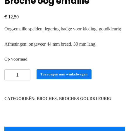
Broche oog emaille
€
12,50
Oog-emaille spelden, legering badge voor kleding, goudkleurig
Afmetingen: ongeveer 44 mm breed, 30 mm lang.
Op voorraad
Broche
Toevoegen aan winkelwagen
oog
emaille
aantal
CATEGORIEËN:
BROCHES
,
BROCHES GOUDKLEURIG