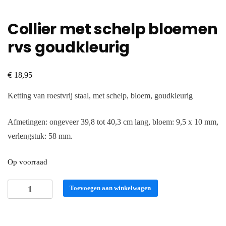
Collier met schelp bloemen
rvs goudkleurig
€
18,95
Ketting van roestvrij staal, met schelp, bloem, goudkleurig
Afmetingen: ongeveer 39,8 tot 40,3 cm lang, bloem: 9,5 x 10 mm,
verlengstuk: 58 mm.
Op voorraad
Collier
Toevoegen aan winkelwagen
met
schelp
bloemen