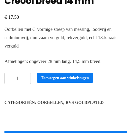
Creool breed 14 mm
€
17,50
Oorbellen met C-vormige streep van messing, loodvrij en
cadmiumvrij, duurzaam verguld, rekverguld, echt 18-karaats
verguld
Afmetingen: ongeveer 28 mm lang, 14,5 mm breed.
Creool
Toevoegen aan winkelwagen
breed
14
mm
CATEGORIEËN:
OORBELLEN
,
RVS GOLDPLATED
aantal