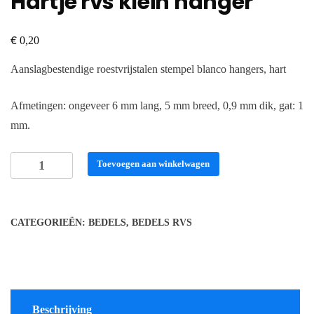
Hartje rvs klein hanger
€
0,20
Aanslagbestendige roestvrijstalen stempel blanco hangers, hart
Afmetingen: ongeveer 6 mm lang, 5 mm breed, 0,9 mm dik, gat: 1
mm.
Hartje
Toevoegen aan winkelwagen
rvs
klein
hanger
CATEGORIEËN:
BEDELS
,
BEDELS RVS
aantal
Beschrijving