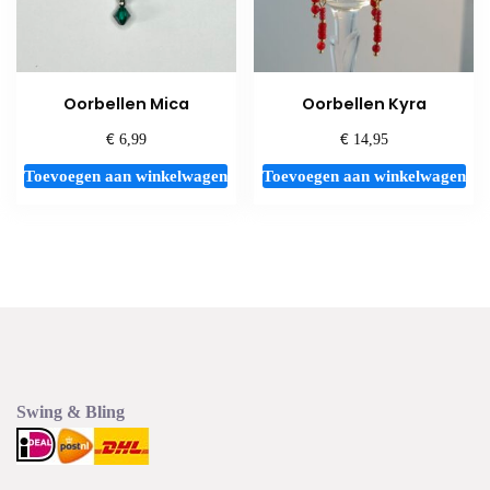
de
productp
Oorbellen Mica
Oorbellen Kyra
€
€
6,99
14,95
Toevoegen aan winkelwagen
Toevoegen aan winkelwagen
Swing & Bling