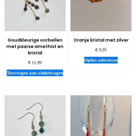
Goudkleurige oorbellen
Oranje kristal met zilver
met paarse amethist en
€
9,95
kristal
Dit
Opties selecteren
€
11,99
product
Toevoegen aan winkelwagen
heeft
meerdere
variaties.
Deze
optie
kan
gekozen
worden
op