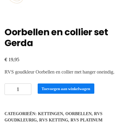
Oorbellen en collier set
Gerda
€
19,95
RVS goudkleur Oorbellen en collier met hanger oneindig.
Oorbellen
Toevoegen aan winkelwagen
en
collier
set
CATEGORIEËN:
KETTINGEN
,
OORBELLEN
,
RVS
Gerda
GOUDKLEURIG
,
RVS KETTING
,
RVS PLATINUM
aantal