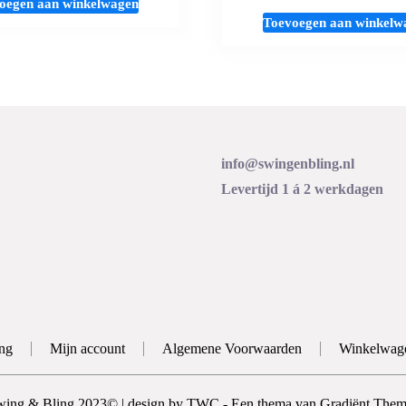
oegen aan winkelwagen
Toevoegen aan winkelw
info@swingenbling.nl
Levertijd 1 á 2 werkdagen
ng
Mijn account
Algemene Voorwaarden
Winkelwag
wing & Bling 2023© | design by TWC - Een thema van Gradiënt Them