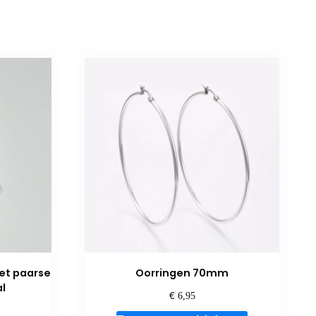
et paarse
Oorringen 70mm
l
€
6,95