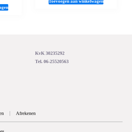
Toevoegen aan winkelwagen
agen
KvK 30235292
Tel. 06-25520563
en
Afrekenen
es