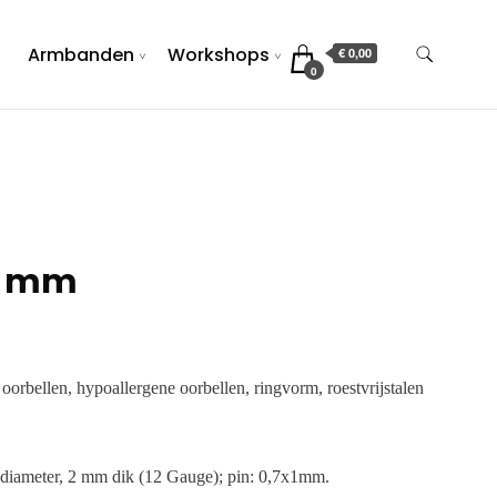
Armbanden
Workshops
€ 0,00
0
5 mm
 oorbellen, hypoallergene oorbellen, ringvorm, roestvrijstalen
diameter, 2 mm dik (12 Gauge); pin: 0,7x1mm.