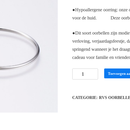
●Hypoallergene oorring: onze oor
voor de huid. Deze oorbellen
●Dit soort oorbellen zijn modieu
verloving, verjaardagsfeestje, d
springend wanneer je
cadeau voor familie en vriende
Oorringen
Toevoegen a
35
mm
aantal
CATEGORIE:
RVS OORBELL