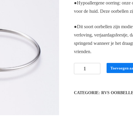
●Hypoallergene oorring: onze oor
voor de huid. Deze oorbellen zi
●Dit soort oorbellen zijn modieu
verloving, verjaardagsfeestje, d
springend wanneer je het draagt
vrienden.
Oorringen
Toevoegen a
45
mm
aantal
CATEGORIE:
RVS OORBELL