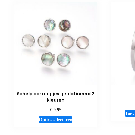
Schelp oorknopjes geplatineerd 2
kleuren
€
9,95
Toev
Dit
Opties selecteren
product
heeft