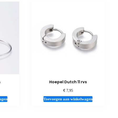
m
Hoepel Dutch 11 rvs
€
7,95
agen
Toevoegen aan winkelwagen