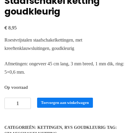
Staafschakel ketting
goudkleurig
€
8,95
Roest
vrijstalen staafschakelkettingen, met
kreeftenklauwsluitingen, goudkleurig
Afmetingen: ongeveer 45 cm lang, 3 mm breed, 1 mm dik, ring:
5×0,6 mm.
Op voorraad
Staafschakel
Toevoegen aan winkelwagen
ketting
goudkleurig
aantal
CATEGORIEËN:
KETTINGEN
,
RVS GOUDKLEURIG
TAG: