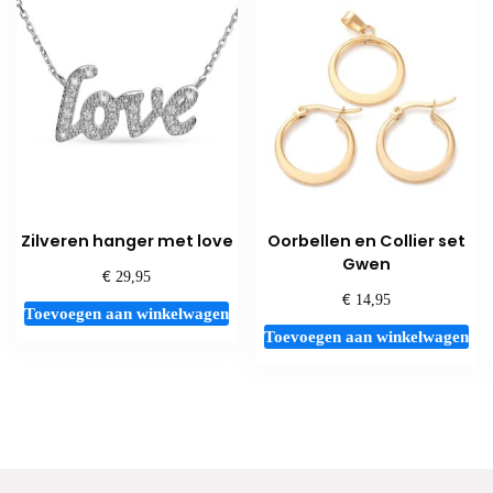
variaties.
Deze
optie
kan
gekozen
worden
op
de
productpagina
Zilveren hanger met love
Oorbellen en Collier set
Gwen
€
29,95
€
14,95
Toevoegen aan winkelwagen
Toevoegen aan winkelwagen