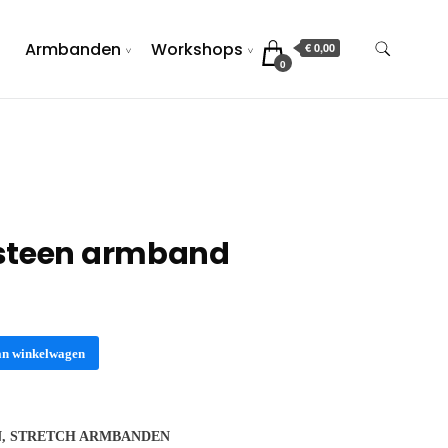
Armbanden
Workshops
€ 0,00
0
steen armband
an winkelwagen
N
,
STRETCH ARMBANDEN