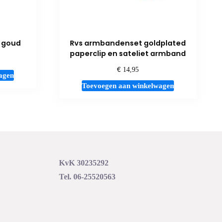
 goud
Rvs armbandenset goldplated
paperclip en sateliet armband
€
14,95
agen
Toevoegen aan winkelwagen
KvK 30235292
Tel. 06-25520563