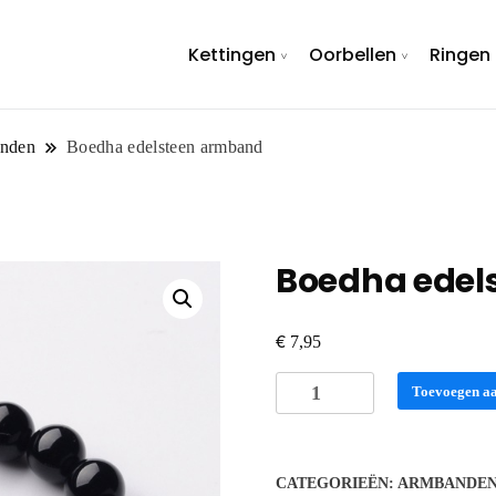
Kettingen
Oorbellen
Ringen
anden
Boedha edelsteen armband
Boedha edel
€
7,95
Boedha
Toevoegen a
edelsteen
armband
aantal
CATEGORIEËN:
ARMBANDE