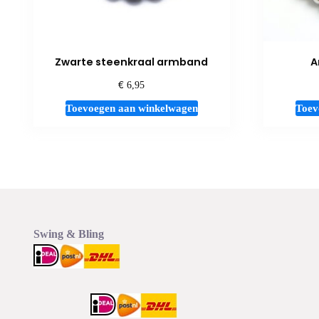
Zwarte steenkraal armband
A
€
6,95
Toevoegen aan winkelwagen
Toev
Swing & Bling