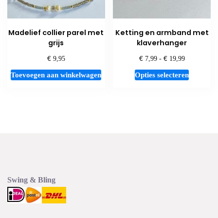
de
productp
Madelief collier parel met
Ketting en armband met
grijs
klaverhanger
€
€
€
Prijsklasse:
9,95
7,99
-
19,99
€ 7,99
Dit
Toevoegen aan winkelwagen
Opties selecteren
tot
product
€ 19,99
heeft
meerdere
variaties.
Deze
optie
kan
gekozen
worden
Swing & Bling
op
de
productp