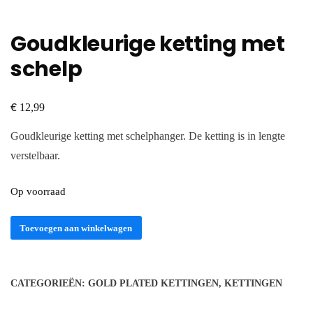
Goudkleurige ketting met
schelp
€
12,99
Goudkleurige ketting met schelphanger. De ketting is in lengte
verstelbaar.
Op voorraad
Goudkleurige
Toevoegen aan winkelwagen
ketting
met
schelp
CATEGORIEËN:
GOLD PLATED KETTINGEN
,
KETTINGEN
aantal