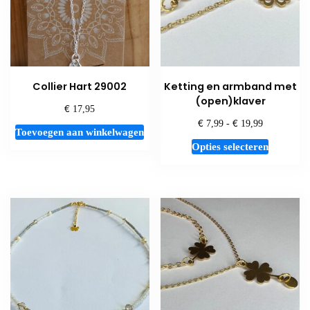
Collier Hart 29002
Ketting en armband met
(open)klaver
€
17,95
€
€
Prijsklasse:
7,99
-
19,99
Toevoegen aan winkelwagen
€ 7,99
Dit
Opties selecteren
tot
product
€ 19,99
heeft
meerdere
variaties.
Deze
optie
kan
gekozen
worden
op