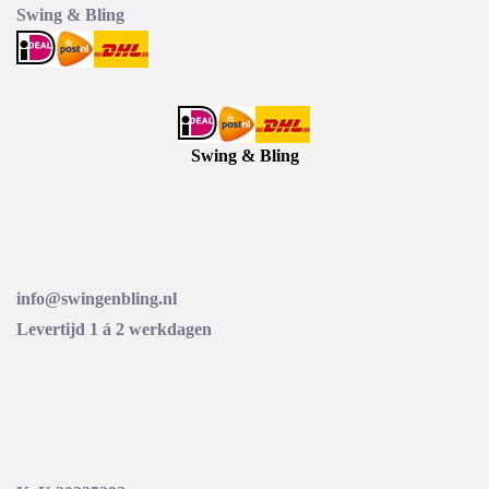
worden
Swing & Bling
op
de
productp
Swing & Bling
info@swingenbling.nl
Levertijd 1 á 2 werkdagen