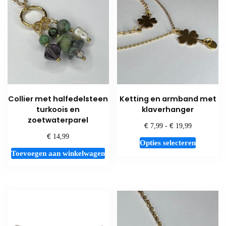
Collier met halfedelsteen
Ketting en armband met
turkoois en
klaverhanger
zoetwaterparel
€
€
Prijsklasse:
7,99
-
19,99
€
€ 7,99
14,99
Dit
Opties selecteren
tot
product
Toevoegen aan winkelwagen
€ 19,99
heeft
meerdere
variaties.
Deze
optie
kan