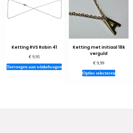
gekozen
worden
op
de
productp
Ketting RVS Robin 41
Ketting met initiaal 18k
verguld
€
9,95
€
9,99
Toevoegen aan winkelwagen
Dit
Opties selecteren
product
heeft
meerdere
variaties.
Deze
optie
kan
gekozen