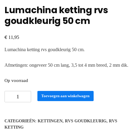
Lumachina ketting rvs
goudkleurig 50 cm
€
11,95
Lumachina ketting rvs goudkleurig 50 cm.
Afmetingen: ongeveer 50 cm lang, 3,5 tot 4 mm breed, 2 mm dik.
Op voorraad
Lumachina
Toevoegen aan winkelwagen
ketting
rvs
goudkleurig
CATEGORIEËN:
KETTINGEN
,
RVS GOUDKLEURIG
,
RVS
50
KETTING
cm