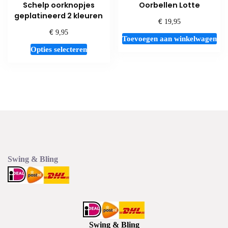
Schelp oorknopjes
Oorbellen Lotte
geplatineerd 2 kleuren
€
19,95
€
9,95
Toevoegen aan winkelwagen
Dit
Opties selecteren
product
heeft
meerdere
variaties.
Deze
optie
kan
gekozen
worden
Swing & Bling
op
de
productpagina
Swing & Bling