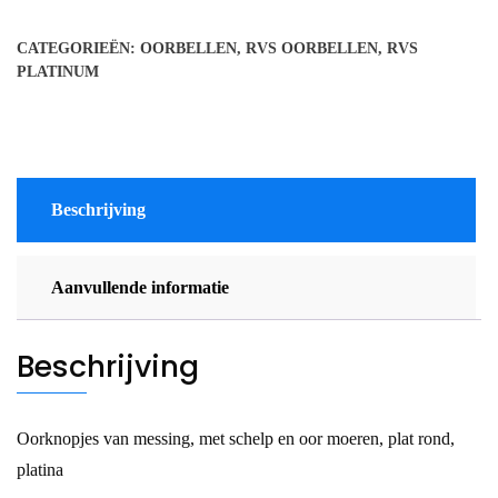
geplatineerd
2
CATEGORIEËN:
OORBELLEN
,
RVS OORBELLEN
,
RVS
kleuren
PLATINUM
aantal
Beschrijving
Aanvullende informatie
Beschrijving
Oorknopjes van messing, met schelp en oor moeren, plat rond,
platina