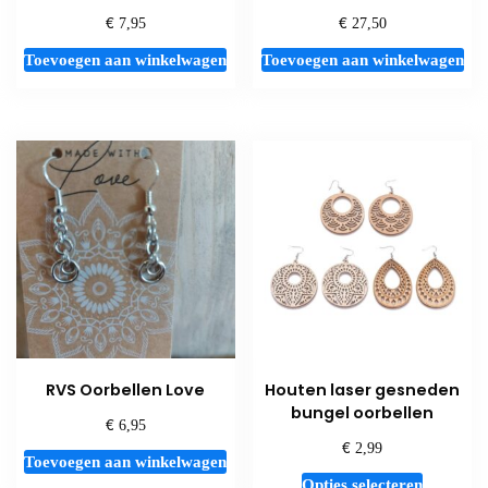
€
€
7,95
27,50
Toevoegen aan winkelwagen
Toevoegen aan winkelwagen
RVS Oorbellen Love
Houten laser gesneden
bungel oorbellen
€
6,95
€
2,99
Toevoegen aan winkelwagen
Dit
Opties selecteren