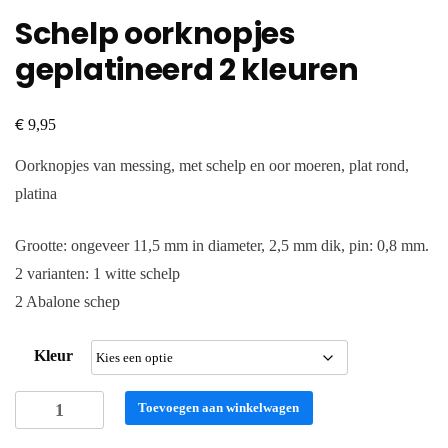
Schelp oorknopjes
geplatineerd 2 kleuren
€
9,95
Oorknopjes van messing, met schelp en oor moeren, plat rond,
platina
Grootte: ongeveer 11,5 mm in diameter, 2,5 mm dik, pin: 0,8 mm.
2 varianten: 1 witte schelp
2 Abalone schep
Kleur
Schelp
Toevoegen aan winkelwagen
oorknopjes