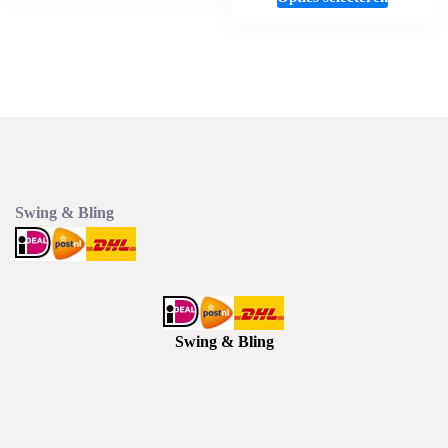
product
heeft
meerdere
variaties.
Deze
optie
kan
gekozen
worden
Swing & Bling
op
de
productp
Swing & Bling